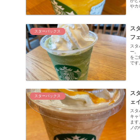
がどん
やカ
ス
スターバックス
フ
スタ
ー。 スタバの抹茶クリームフラペチーノがどんなフラペチーノなのか
をご紹介して
ス
スターバックス
ェ
スタ
キャ
ます。 具体的には値段やカロリー、糖質の情報な
ノの中