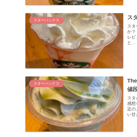
ス
スターバックス
スタ
か？ 気になるカロリーや糖質は何グラムか？ 実際に飲んでみた感想を
レビューします。 
と...
Th
スターバックス
値
スタ
感想をレビュー。 
定のメロン
い甘