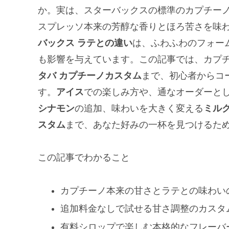
か。実は、スターバックスの標準のカプチー
スプレッソ本来の芳醇な香りとほろ苦さを味
バックス ラテとの違い
は、ふわふわのフォー
も影響を与えています。この記事では、カプ
タバ カプチーノカスタム
まで、初心者からコ
す。
アイス
での楽しみ方や、通なオーダーと
シナモン
の追加、味わいを大きく変える
ミル
スタム
まで、あなた好みの一杯を見つけるた
この記事でわかること
カプチーノ本来の甘さとラテとの味わい
追加料金なしで試せる甘さ調整のカスタ
有料シロップで楽しむ本格的なフレーバ