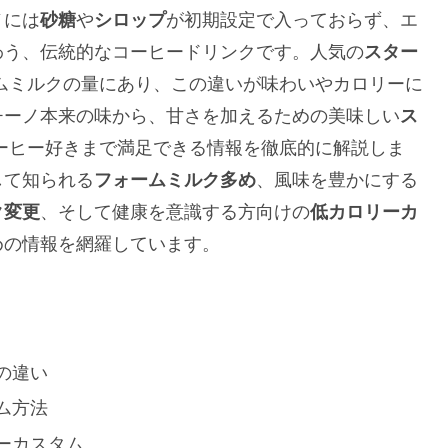
ノには
砂糖
や
シロップ
が初期設定で入っておらず、エ
わう、伝統的なコーヒードリンクです。人気の
スター
ムミルクの量にあり、この違いが味わいやカロリーに
チーノ本来の味から、甘さを加えるための美味しい
ス
ーヒー好きまで満足できる情報を徹底的に解説しま
して知られる
フォームミルク多め
、風味を豊かにする
ク変更
、そして健康を意識する方向けの
低カロリーカ
めの情報を網羅しています。
の違い
ム方法
ーカスタム