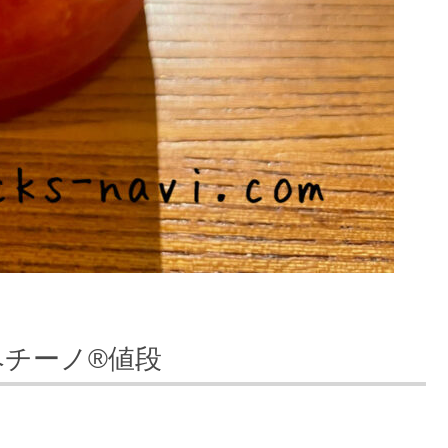
ペチーノ®値段