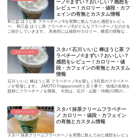
ーノ®まずい？おいしい？感想を
レビュー！カロリー・値段・カフ
ェインの有無とカスタム情報
和三盆 ほうじ茶 フラペチーノ®を実際に飲んでみた感想をレビュ
ー。 和三盆 ほうじ茶 フラペチーノ®がどんなフラペチーノなのかを
ご紹介していきます。 具体的には値段やカロリー、糖質の情報など
です。 和三...
スタバ 石川 いいじ 棒ほうじ茶 フ
スターバックス
ラペチーノ®まずい？おいしい？
感想をレビュー！カロリー・値
段・カフェインの有無とカスタム
情報
石川 いいじ 棒ほうじ茶 フラペチーノ®が新しく8月度のフラペチー
ノが登場します。 JiMOTO Frappuccino®と言う事で、地域の名物を
題材にフラペチーノを開発。 今回は、石川・山梨・沖縄の3県の地
元の思いを込めたフラ...
スタバ 抹茶クリームフラペチー
スターバックス
ノ カロリー・値段・カフェイン
の有無とカスタム情報
スタバ 抹茶クリームフラペチーノを実際に飲んでみた感想をレビュ