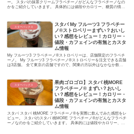
ー。 スタバの抹茶クリームフラペチーノがどんなフラペチーノなの
かをご紹介していきます。 具体的には値段やカロリー、糖質の情報
などです。 抹茶...
スタバ My フルーツ3 フラペチー
スターバックス
ノ®ストロベリーまずい？おいし
い？感想をレビュー！カロリー・
値段・カフェインの有無とカスタ
ム情報
My フルーツ3 フラペチーノ®ストロベリーは、店舗限定のフラペチ
ーノ。 My フルーツ3 フラペチーノ®ストロベリーを注文できる店舗
は3店舗。 全て東京の店舗ですので、関東の方以外はなかなか飲め
ないフラペチーノと言う事になりま...
果肉ゴロゴロ】スタバ 桃MORE
スターバックス
フラペチーノ® まずい？おいし
い？感想をレビュー！カロリー・
値段・カフェインの有無とカスタ
ム情報
スタバ スタバ 桃MORE フラペチーノ®を実際に飲んでみた感想をレ
ビュー。 スタバのスタバ 桃MORE フラペチーノ®がどんなフラペチ
ーノなのかをご紹介していきます。 具体的には値段やカロリー、糖
質の情報などです。 ...