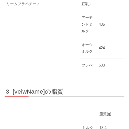
リームフラペチーノ
豆乳）
アーモ
ンドミ
405
ルク
オーツ
424
ミルク
ブレべ
603
[veiwName]の脂質
脂質(g)
ミルク
13.4