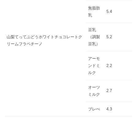
無脂肪
5.4
乳
豆乳
山梨てってぶどうホワイトチョコレートク
（調製
5.2
リームフラペチーノ
豆乳）
アーモ
ンドミ
2.2
ルク
オーツ
2.7
ミルク
ブレべ
4.3