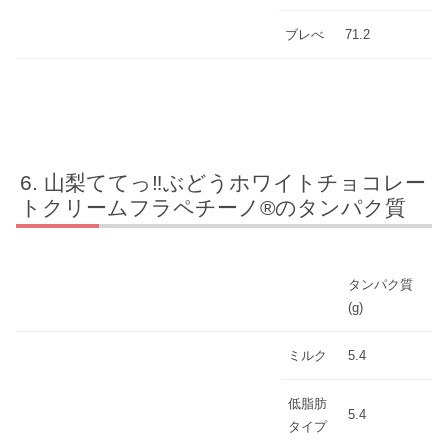
ブレべ
71.2
山梨ててっ‼ぶどうホワイトチョコレー
トクリームフラペチーノ®のタンパク質
タンパク質
(g)
ミルク
5.4
低脂肪
5.4
タイプ