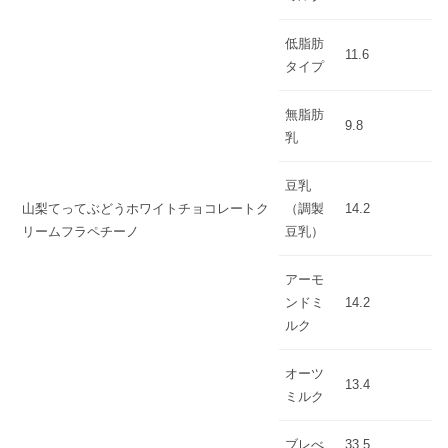
低脂肪
11.6
タイプ
無脂肪
9.8
乳
豆乳
山梨てってぶどうホワイトチョコレートク
（調製
14.2
リームフラペチーノ
豆乳）
アーモ
ンドミ
14.2
ルク
オーツ
13.4
ミルク
ブレべ
33.5