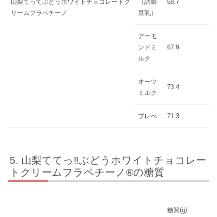
山梨てってぶどうホワイトチョコレートク
（調製
68.7
リームフラペチーノ
豆乳）
アーモ
ンドミ
67.9
ルク
オーツ
73.4
ミルク
ブレべ
71.3
山梨ててっ‼ぶどうホワイトチョコレー
トクリームフラペチーノ®の糖質
糖質(g)