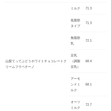
ミルク
71.3
低脂肪
71.3
タイプ
無脂肪
72.1
乳
豆乳
山梨てってぶどうホワイトチョコレートク
（調製
68.4
リームフラペチーノ
豆乳）
アーモ
ンドミ
68.1
ルク
オーツ
72.7
ミルク